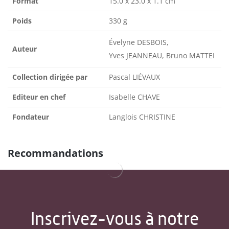
Format
15.0 x 23.0 x 1.1 cm
Poids
330 g
Évelyne DESBOIS,
Auteur
Yves JEANNEAU, Bruno MATTEI
Collection dirigée par
Pascal LIÉVAUX
Editeur en chef
Isabelle CHAVE
Fondateur
Langlois CHRISTINE
Recommandations
Inscrivez-vous à notre