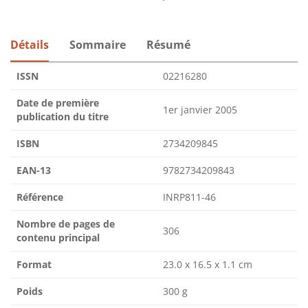
Détails
Sommaire
Résumé
ISSN
02216280
Date de première
1er janvier 2005
publication du titre
ISBN
2734209845
EAN-13
9782734209843
Référence
INRP811-46
Nombre de pages de
306
contenu principal
Format
23.0 x 16.5 x 1.1 cm
Poids
300 g