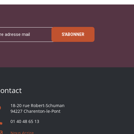
S'ABONNER
ontact
18-20 rue Robert-Schuman
94227 Charenton-le-Pont
01 40 48 65 13
Nous écrire