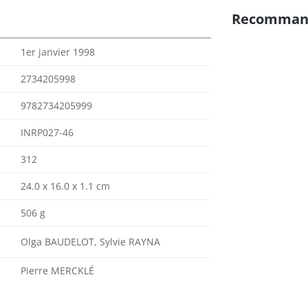
Recomman
1er janvier 1998
2734205998
9782734205999
INRP027-46
312
24.0 x 16.0 x 1.1 cm
506 g
Olga BAUDELOT, Sylvie RAYNA
Pierre MERCKLÉ