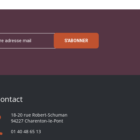
S'ABONNER
ontact
18-20 rue Robert-Schuman
94227 Charenton-le-Pont
01 40 48 65 13