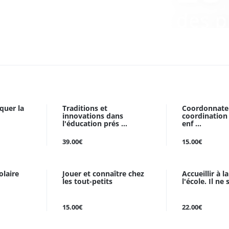
uquer la
Traditions et
Coordonnate
innovations dans
coordination 
l'éducation prés ...
enf ...
39.00€
15.00€
olaire
Jouer et connaître chez
Accueillir à l
les tout-petits
l'école. Il ne s
15.00€
22.00€