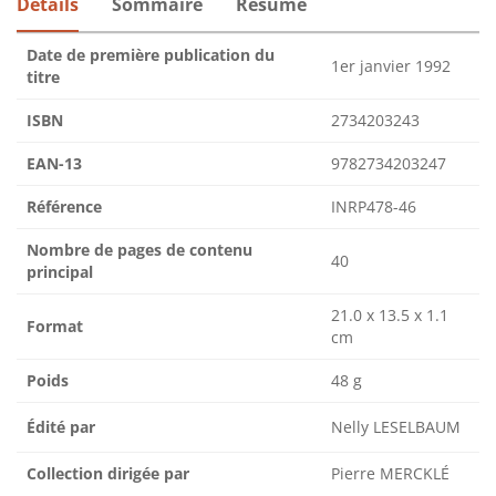
Détails
Sommaire
Résumé
Date de première publication du
1er janvier 1992
titre
ISBN
2734203243
EAN-13
9782734203247
Référence
INRP478-46
Nombre de pages de contenu
40
principal
21.0 x 13.5 x 1.1
Format
cm
Poids
48 g
Édité par
Nelly LESELBAUM
Collection dirigée par
Pierre MERCKLÉ