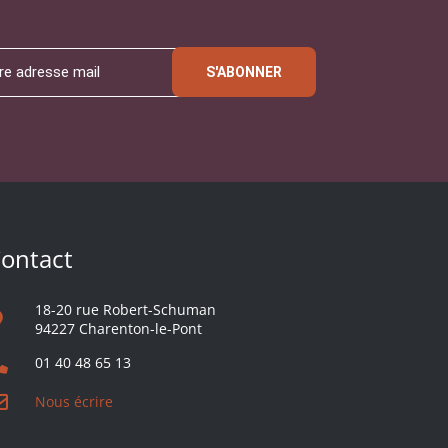
S'ABONNER
ontact
18-20 rue Robert-Schuman
94227 Charenton-le-Pont
01 40 48 65 13
Nous écrire