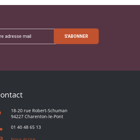
S'ABONNER
ontact
18-20 rue Robert-Schuman
94227 Charenton-le-Pont
01 40 48 65 13
Nous écrire