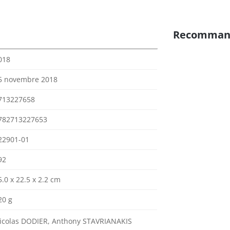
Recomman
018
5 novembre 2018
713227658
782713227653
22901-01
92
5.0 x 22.5 x 2.2 cm
20 g
icolas DODIER, Anthony STAVRIANAKIS