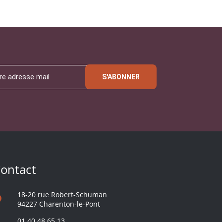
S'ABONNER
ontact
18-20 rue Robert-Schuman
94227 Charenton-le-Pont
01 40 48 65 13