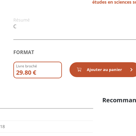
études en sciences s
Résumé
C
FORMAT
Livre broché
Ajouter au panier
29.80 €
Recomman
018