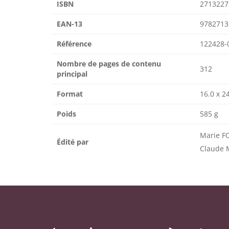
ISBN
2713227
EAN-13
9782713
Référence
122428-
Nombre de pages de contenu
312
principal
Format
16.0 x 2
Poids
585 g
Marie F
Édité par
Claude 