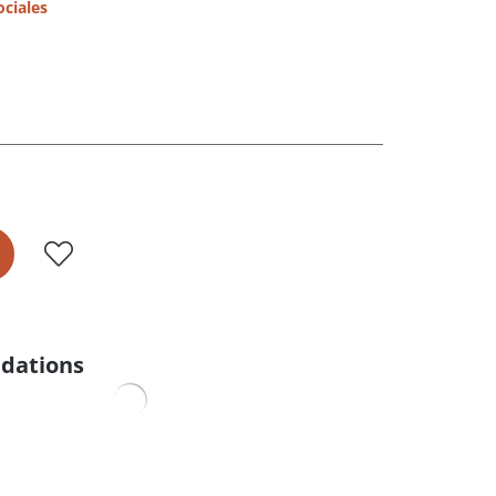
ociales
dations