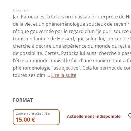
Résumé
Jan Patocka est à la fois un inlassable interprète de
de la vie, et un phénoménologue soucieux de revenir à 
rétique gouvernée par le regard d'un "je pur" source d
transcendantale de Husserl, qui, selon lui, concentre to
cherche à décrire une expérience du monde qui est an
de possibilité. Certes, Patocka lui aussi cherche à pas
l'être-au-monde, mais il le fait d'une manière tout à 
phénoménologie "asubjective". Cela lui permet de con
toutes ses dim ...
Lire la suite
FORMAT
Couverture plastifiée
Actuellement Indisponible
15.00 €