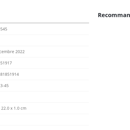
Recomman
6545
cembre 2022
851917
381851914
3-45
 22.0 x 1.0 cm