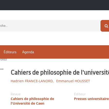
Éditeurs
Agenda
9/2022
Cahiers de philosophie de l'universi
Hadrien FRANCE-LANORD,
Emmanuel HOUSSET
Revue
Editeur
Cahiers de philosophie de
Presses universitair
l'Université de Caen