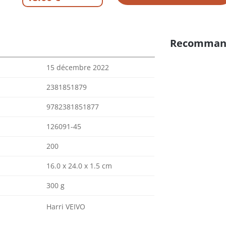
Recomman
15 décembre 2022
2381851879
9782381851877
126091-45
200
16.0 x 24.0 x 1.5 cm
300 g
Harri VEIVO