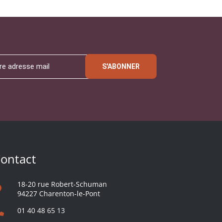
S'ABONNER
ontact
18-20 rue Robert-Schuman
94227 Charenton-le-Pont
01 40 48 65 13