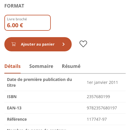
FORMAT
Livre broché
6.00 €
Ajouter au panier
Détails
Sommaire
Résumé
Date de première publication du
1er janvier 2011
titre
ISBN
2357680199
EAN-13
9782357680197
Référence
117747-97