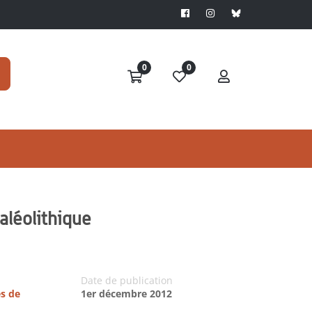
0
0
Paléolithique
Date de publication
es de
1er décembre 2012