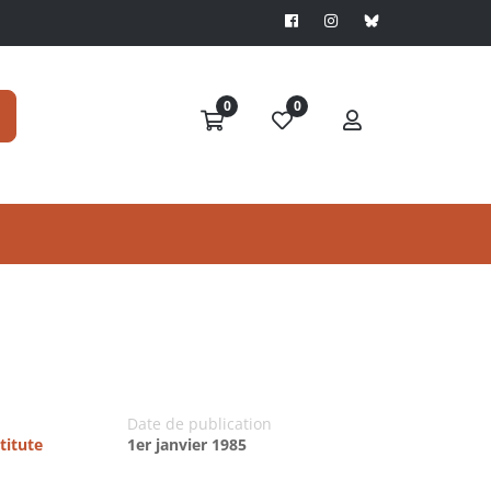
0
0
Date de publication
titute
1er janvier 1985