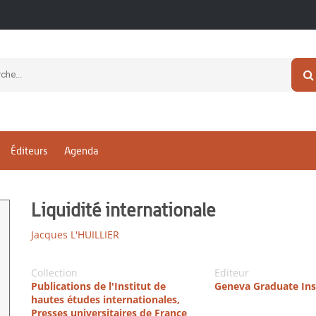
Éditeurs
Agenda
Liquidité internationale
Jacques L'HUILLIER
Collection
Editeur
Publications de l'Institut de
Geneva Graduate Ins
hautes études internationales,
Presses universitaires de France