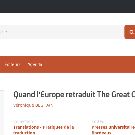
Éditeurs
Agenda
Quand l'Europe retraduit The Great 
Véronique BÉGHAIN
Collection
Editeur
Translations - Pratiques de la
Presses universitaire
traduction
Bordeaux