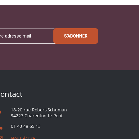
S'ABONNER
ontact
18-20 rue Robert-Schuman
94227 Charenton-le-Pont
01 40 48 65 13
Nous écrire