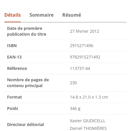
Détails
Sommaire
Résumé
Date de première
27 février 2012
publication du titre
ISBN
2915271496
EAN-13
9782915271492
Référence
113737-44
Nombre de pages de
230
contenu principal
Format
14.8 x 21.0 x 1.3 cm
Poids
346 g
Xavier GIUDICELLI,
Directeur éditorial
Daniel THOMIÈRES