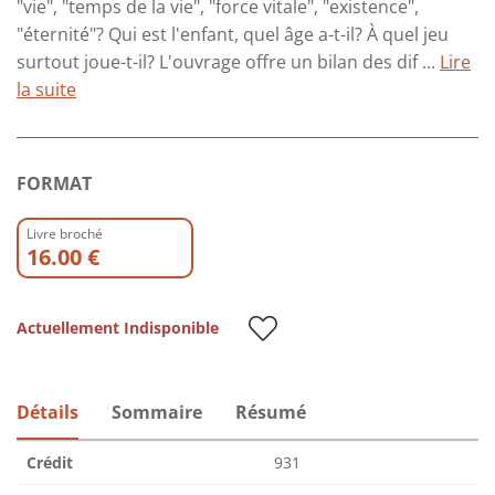
"vie", "temps de la vie", "force vitale", "existence",
"éternité"? Qui est l'enfant, quel âge a-t-il? À quel jeu
surtout joue-t-il? L'ouvrage offre un bilan des dif ...
Lire
la suite
FORMAT
Livre broché
16.00 €
Actuellement Indisponible
Détails
Sommaire
Résumé
Crédit
931