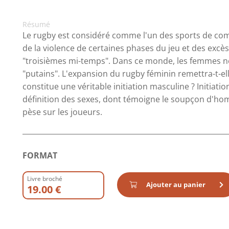
Résumé
Le rugby est considéré comme l'un des sports de compé
de la violence de certaines phases du jeu et des excè
"troisièmes mi-temps". Dans ce monde, les femmes 
"putains". L'expansion du rugby féminin remettra-t-ell
constitue une véritable initiation masculine ? Initiati
définition des sexes, dont témoigne le soupçon d'hom
pèse sur les joueurs.
FORMAT
Livre broché
Ajouter au panier
19.00 €