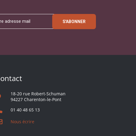
S'ABONNER
ontact
18-20 rue Robert-Schuman
94227 Charenton-le-Pont
01 40 48 65 13
Nous écrire