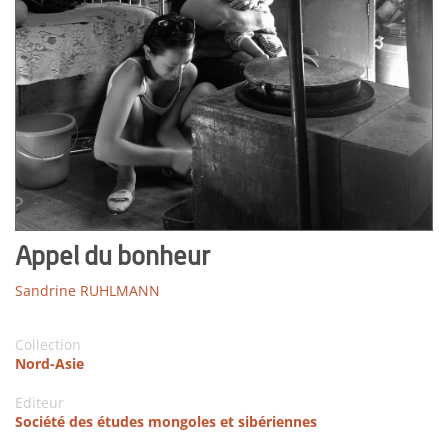
Appel du bonheur
Sandrine RUHLMANN
Collection
Nord-Asie
Editeur
Société des études mongoles et sibériennes