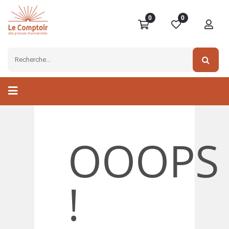
0
0
OOOPS
!