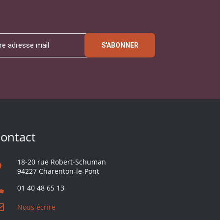
S'ABONNER
ontact
18-20 rue Robert-Schuman
94227 Charenton-le-Pont
01 40 48 65 13
Nous écrire