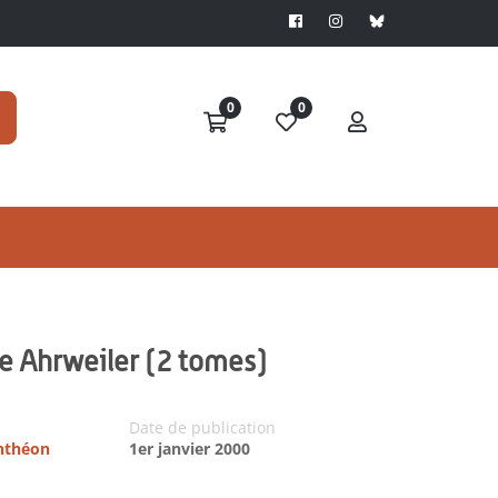
0
0
e Ahrweiler (2 tomes)
Date de publication
anthéon
1er janvier 2000