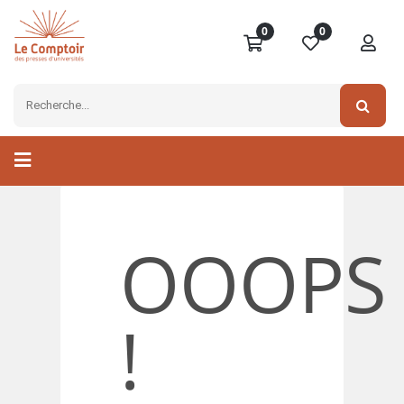
0
0
OOOPS
!