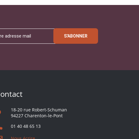
S'ABONNER
ontact
18-20 rue Robert-Schuman
94227 Charenton-le-Pont
01 40 48 65 13
Nous écrire