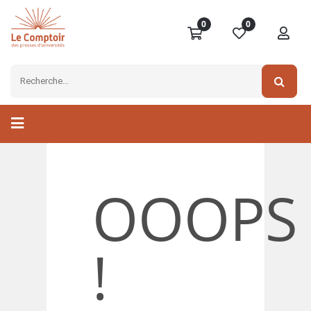
0
0
OOOPS
!