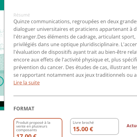
Résumé
Quinze communications, regroupées en deux grandes p
dialoguer universitaires et praticiens appartenant à d
l'étranger.Des éléments de cadrage, articulant sport,
privilégiés dans une optique pluridisciplinaire. L'accen
l'évaluation de dispositifs ayant trait au bien-être r
encore aux effets de l'activité physique et, plus spéc
prévention du cancer. Des études de cas, illustrant 
se rapportant notamment aux jeux traditionnels ou au f
Lire la suite
FORMAT
Produit proposé à la
Livre broché
Actu
vente en plusieurs
15.00 €
composants
17.00 €