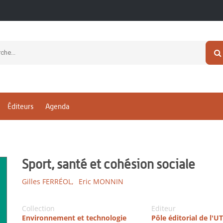
Éditeurs
Agenda
Sport, santé et cohésion sociale
Gilles FERRÉOL,
Eric MONNIN
Collection
Editeur
Environnement et technologie
Pôle éditorial de l'