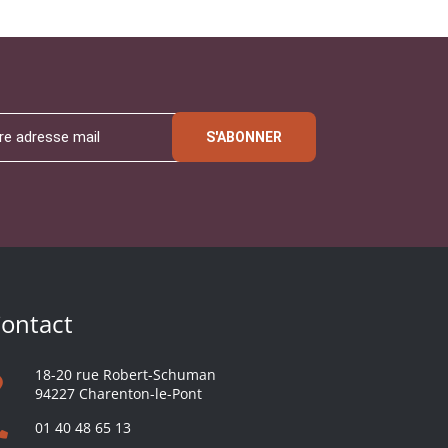
S'ABONNER
ontact
18-20 rue Robert-Schuman
94227 Charenton-le-Pont
01 40 48 65 13