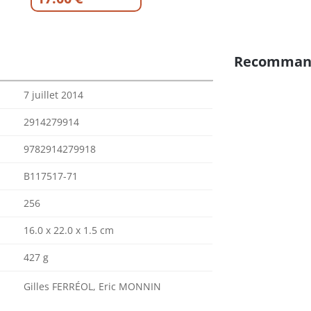
Recomman
7 juillet 2014
2914279914
9782914279918
B117517-71
256
16.0 x 22.0 x 1.5 cm
427 g
Gilles FERRÉOL, Eric MONNIN