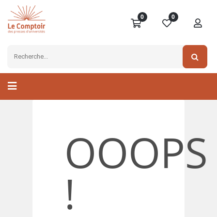
0
0
OOOPS
!