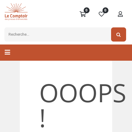
0
0
OOOPS
!