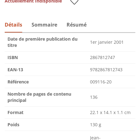
Actuellement Indisponible
Détails
Sommaire
Résumé
Date de première publication du
1er janvier 2001
titre
ISBN
2867812747
EAN-13
9782867812743
Référence
009116-20
Nombre de pages de contenu
136
principal
Format
22.1 x 14.1 x 1.1 cm
Poids
130 g
Jean-