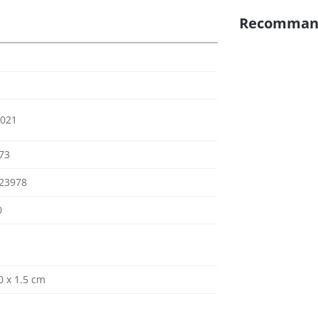
Recomman
2021
73
23978
0
0 x 1.5 cm