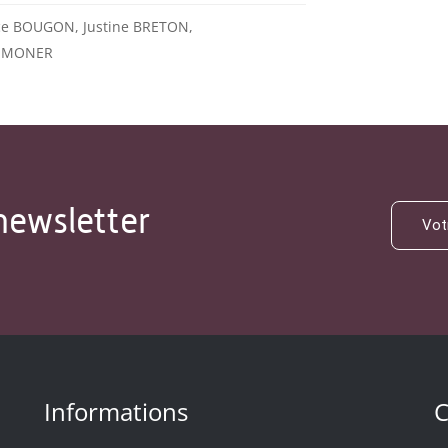
ce BOUGON, Justine BRETON,
TIMONER
newsletter
Informations
C