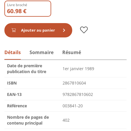
Livre broché
60.98 €
Ajouter au panier
Détails
Sommaire
Résumé
Date de première
1er janvier 1989
publication du titre
ISBN
2867810604
EAN-13
9782867810602
Référence
003841-20
Nombre de pages de
402
contenu principal