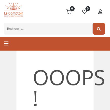
0
0
OOOPS
!