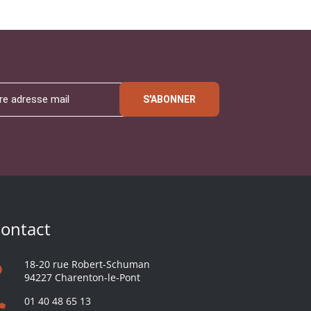
S'ABONNER
ontact
18-20 rue Robert-Schuman
94227 Charenton-le-Pont
01 40 48 65 13