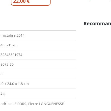
22.00 €
Recomman
er octobre 2014
848321970
782848321974
18075-50
28
.0 x 24.0 x 1.8 cm
25 g
andrine LE PORS, Pierre LONGUENESSE