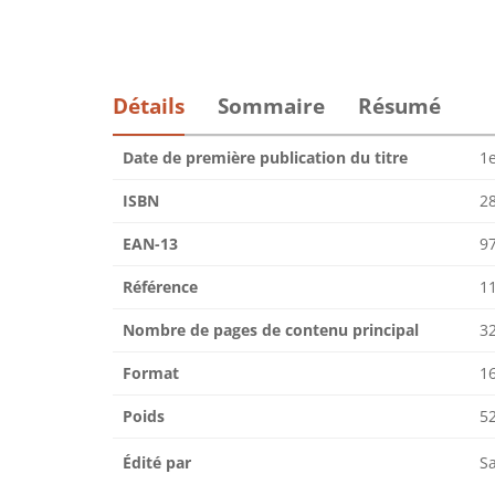
Détails
Sommaire
Résumé
Date de première publication du titre
1
ISBN
2
EAN-13
9
Référence
1
Nombre de pages de contenu principal
3
Format
16
Poids
5
Édité par
S