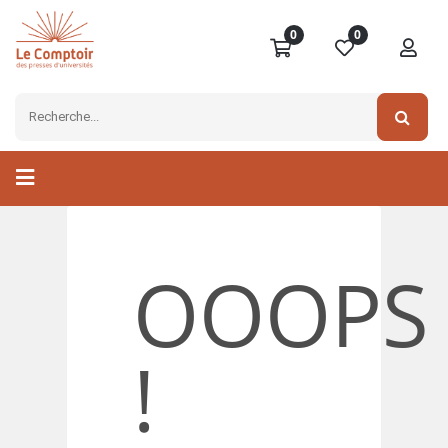
0
0
OOOPS
!