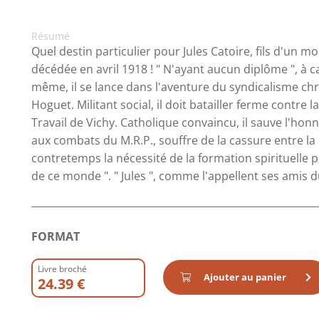
Résumé
Quel destin particulier pour Jules Catoire, fils d'un
décédée en avril 1918 ! " N'ayant aucun diplôme ", à c
même, il se lance dans l'aventure du syndicalisme chré
Hoguet. Militant social, il doit batailler ferme contre 
Travail de Vichy. Catholique convaincu, il sauve l'honn
aux combats du M.R.P., souffre de la cassure entre la C.
contretemps la nécessité de la formation spirituelle p
de ce monde ". " Jules ", comme l'appellent ses amis du
FORMAT
Livre broché
Ajouter au panier
24.39 €