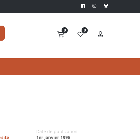
0
0
Date de publication
rsité
1er janvier 1996