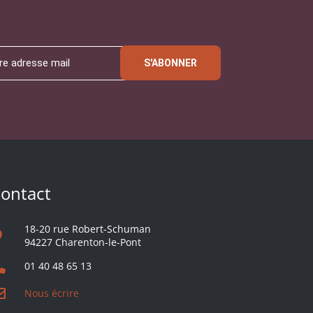
S'ABONNER
ontact
18-20 rue Robert-Schuman
94227 Charenton-le-Pont
01 40 48 65 13
Nous écrire