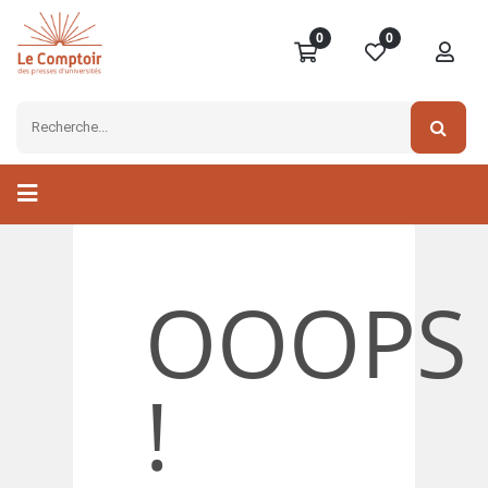
0
0
OOOPS
!