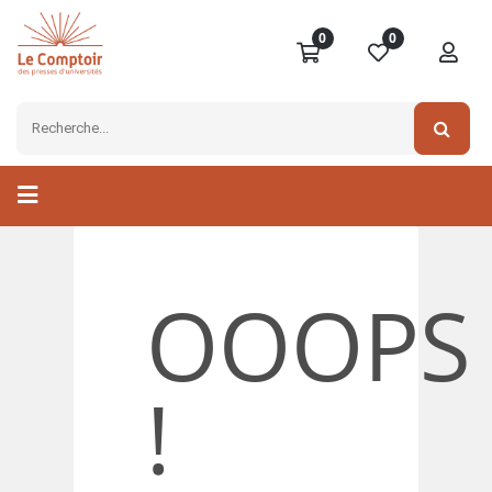
0
0
OOOPS
!