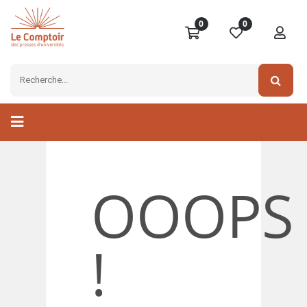
0
0
OOOPS
!