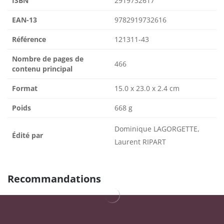
ISBN
2919732617
EAN-13
9782919732616
Référence
121311-43
Nombre de pages de
466
contenu principal
Format
15.0 x 23.0 x 2.4 cm
Poids
668 g
Dominique LAGORGETTE,
Édité par
Laurent RIPART
Recommandations