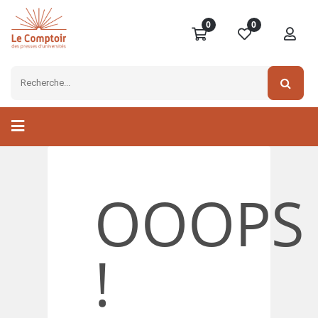
0
0
OOOPS
!