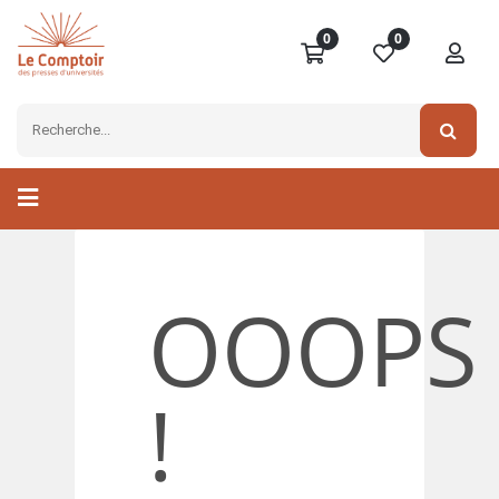
0
0
OOOPS
!