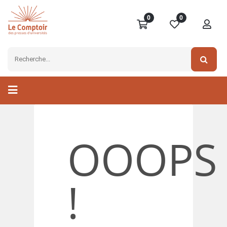
0
0
OOOPS
!