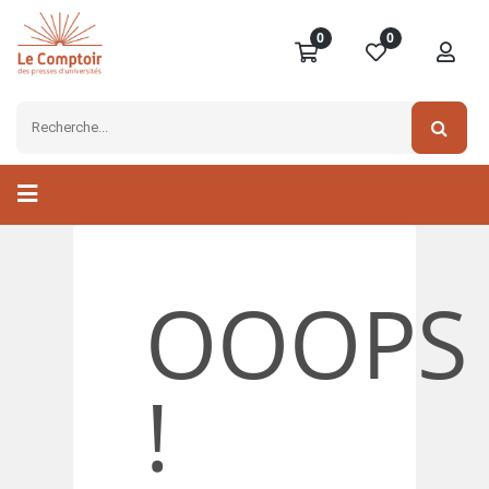
0
0
OOOPS
!