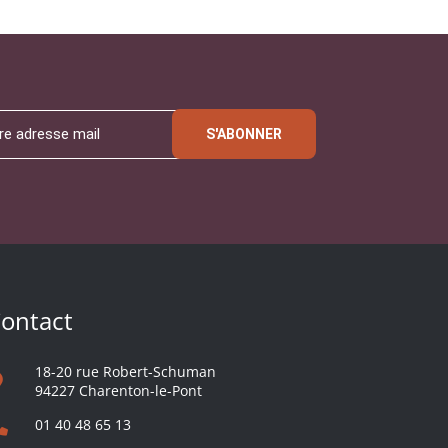
S'ABONNER
ontact
18-20 rue Robert-Schuman
94227 Charenton-le-Pont
01 40 48 65 13