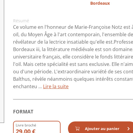
Bordeaux
Résumé
Ce volume en l'honneur de Marie-Françoise Notz est à l
oïl, du Moyen Âge à l'art contemporain, l'ensemble de
révélateur de la lectrice insatiable qu'elle est.Profes
Bordeaux iii, la littérature médiévale est son domain
universitaire français, elle considère le fonds littérai
l'oïl. Mais cette spécialité est sans exclusive. Elle n'
ou d'une période. L'extraordinaire variété de ses co
Balthus, révèle néanmoins quelques intérêts constants
enchanteu ...
Lire la suite
FORMAT
Livre broché
Ajouter au panier
29.00 €