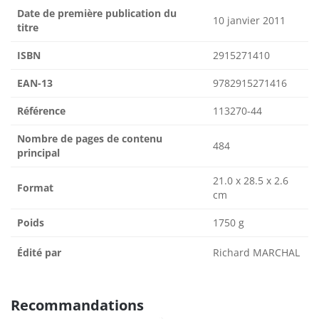
Date de première publication du
10 janvier 2011
titre
ISBN
2915271410
EAN-13
9782915271416
Référence
113270-44
Nombre de pages de contenu
484
principal
21.0 x 28.5 x 2.6
Format
cm
Poids
1750 g
Édité par
Richard MARCHAL
Recommandations