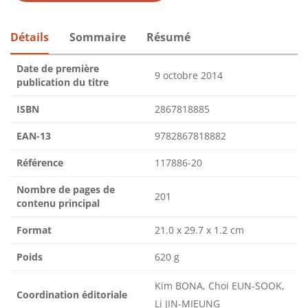
Détails
Sommaire
Résumé
Date de première
9 octobre 2014
publication du titre
ISBN
2867818885
EAN-13
9782867818882
Référence
117886-20
Nombre de pages de
201
contenu principal
Format
21.0 x 29.7 x 1.2 cm
Poids
620 g
Kim BONA, Choi EUN-SOOK,
Coordination éditoriale
Li JIN-MIEUNG