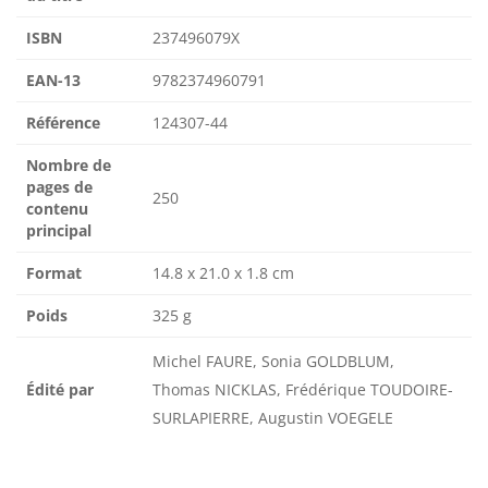
ISBN
237496079X
EAN-13
9782374960791
Référence
124307-44
Nombre de
pages de
250
contenu
principal
Format
14.8 x 21.0 x 1.8 cm
Poids
325 g
Michel FAURE, Sonia GOLDBLUM,
Édité par
Thomas NICKLAS, Frédérique TOUDOIRE-
SURLAPIERRE, Augustin VOEGELE