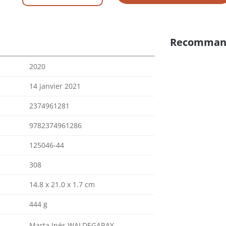
Recomman
2020
14 janvier 2021
2374961281
9782374961286
125046-44
308
14.8 x 21.0 x 1.7 cm
444 g
Marta Inés WALDEGARAY