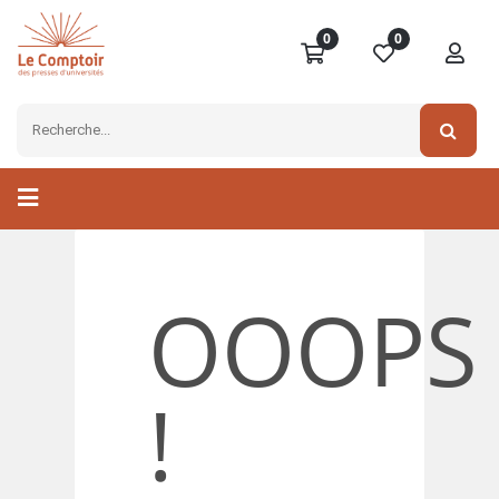
0
0
OOOPS
!