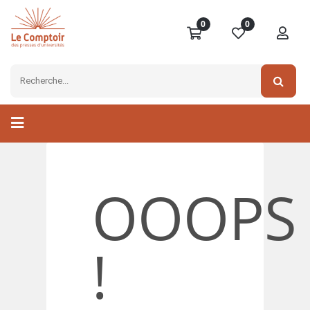
0
0
OOOPS
!